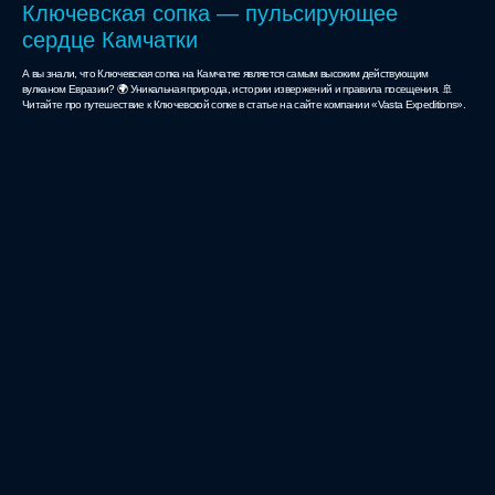
Ключевская сопка — пульсирующее
сердце Камчатки
А вы знали, что Ключевская сопка на Камчатке является самым высоким действующим
вулканом Евразии? 🌍 Уникальная природа, истории извержений и правила посещения. 🚢
Читайте про путешествие к Ключевской сопке в статье на сайте компании «Vasta Expeditions».