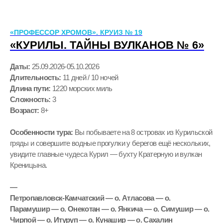
«ПРОФЕССОР ХРОМОВ». КРУИЗ № 19
«КУРИЛЫ. ТАЙНЫ ВУЛКАНОВ № 6»
Даты:
25.09.
2026-
05.10.
2026
Длительность:
11 дней / 10 ночей
Длина пути:
1220 морских миль
Сложность:
3
Возраст:
8+
Особенности тура:
Вы побываете на 8 островах из Курильской
гряды и совершите водные прогулки у берегов ещё нескольких,
увидите главные чудеса Курил — бухту Кратерную и вулкан
Креницына.
—
Петропавловск-Камчатский — о. Атласова — о.
Парамушир — о. Онекотан — о. Янкича — о. Симушир — о.
Чирпой — о. Итуруп — о. Кунашир — о. Сахалин