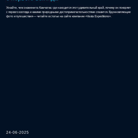
Узнайте, чем знаменита Камчатка: где находится этот удивительный край, почему он покоряет
с первого взгляда и какими природными достопримечательностями славится. Вдохновляющие
фото и путешествия — читайте в статье на сайте компании «Vasta Expeditions».
24-06-2025