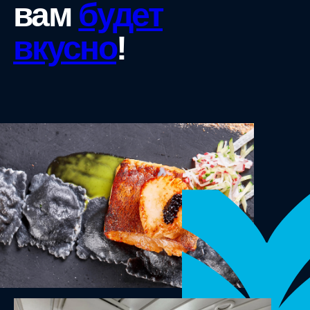
вам
будет
вкусно
!