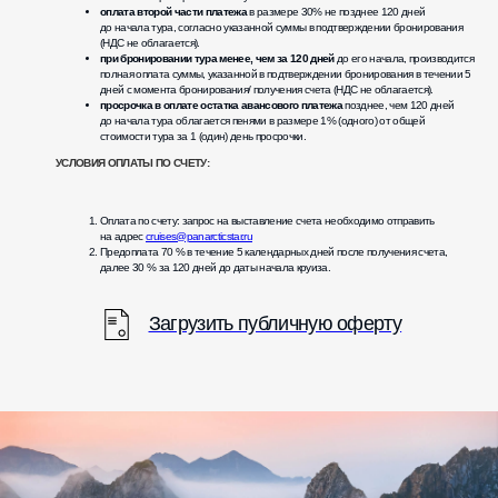
оплата второй части платежа
в размере 30% не позднее 120 дней
до начала тура, согласно указанной суммы в подтверждении бронирования
(НДС не облагается).
при бронировании тура менее, чем за 120 дней
до его начала, производится
полная оплата суммы, указанной в подтверждении бронирования в течении 5
дней с момента бронирования/ получения счета (НДС не облагается).
просрочка в оплате остатка авансового платежа
позднее, чем 120 дней
до начала тура облагается пенями в размере 1% (одного) от общей
стоимости тура за 1 (один) день просрочки.
УСЛОВИЯ ОПЛАТЫ ПО СЧЕТУ:
Оплата по счету: запрос на выставление счета необходимо отправить
на адрес
cruises@panarcticstar.ru
Предоплата 70 % в течение 5 календарных дней после получения счета,
далее 30 % за 120 дней до даты начала круиза.
Загрузить публичную оферту