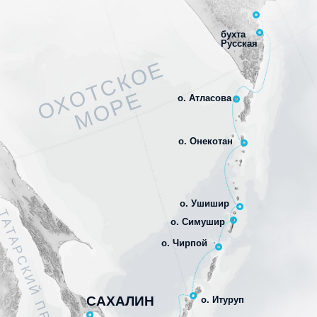
бухта
Русская
ОХОТСКОЕ
МОРЕ
о. Атласова
о. Онекотан
о. Ушишир
АТАРСКИЙ ПРОЛИВ
о. Симушир
о. Чирпой
САХАЛИН
о. Итуруп