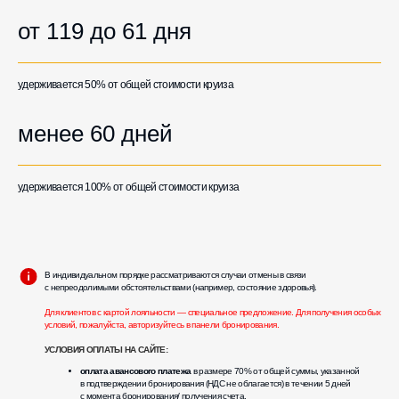
от 119 до 61 дня
удерживается 50% от общей стоимости круиза
менее 60 дней
удерживается 100% от общей стоимости круиза
В индивидуальном порядке рассматриваются случаи отмены в связи
с непреодолимыми обстоятельствами (например, состояние здоровья).
Для клиентов с картой лояльности — специальное предложение. Для получения особых
условий, пожалуйста, авторизуйтесь в панели бронирования.
УСЛОВИЯ ОПЛАТЫ НА САЙТЕ:
оплата авансового платежа
в размере 70% от общей суммы, указанной
в подтверждении бронирования (НДС не облагается) в течении 5 дней
с момента бронирования/ получения счета.