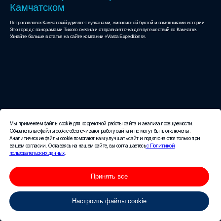
Камчатском
Петропавловск-Камчатский удивляет вулканами, живописной бухтой и памятниками истории.
Это город с панорамами Тихого океана и отправная точка для путешествий по Камчатке.
Узнайте больше в статье на сайте компании «Vasta Expeditions».
Мы применяем файлы cookie для корректной работы сайта и анализа посещаемости.
Обязательные файлы cookie обеспечивают работу сайта и не могут быть отключены.
Аналитические файлы cookie помогают нам улучшать сайт и подключаются только при
вашем согласии. Оставаясь на нашем сайте, вы соглашаетесь
с Политикой
пользовательских данных
.
Принять все
Настроить файлы cookie