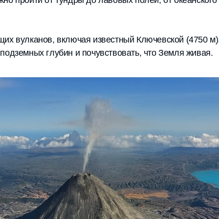
но пройти от тундры до лавовых полей, от океанского 
их вулканов, включая известный Ключевской (4750 м)
подземных глубин и почувствовать, что Земля живая.