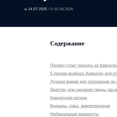
➭ 14.07.2025
/ ↻ 02.04.2026
Содержание
Почему стоит поехать на Камчатк
5 причин выбрать Камчатку для о
Лучшее время для посещения по
Джетлаг, или синдром смены час
Камчатская погода
Вулканы, лава, землетрясения
Небанальные маршруты