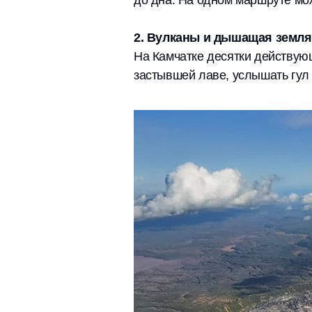
до дна. На одном маршруте мож
2. Вулканы и дышащая земля
На Камчатке десятки действующ
застывшей лаве, услышать гул 