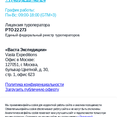
График работы:
Пн-Вс: 09:00-18:00 (GTM+3)
Лицензия туроператора
РТО 22 273
Единый федеральный реестр туроператоров.
«
Васта Экспедиции
»
Vasta Expeditions
Офис в Москве:
127051, г. Москва,
бульвар Цветной, д. 30,
стр. 1, офис 623
Политика конфиденциальности
Загрузить публичную оферту
© 2026 «Васта Экспедиции»
Мы применяем файлы cookie для корректной работы сайта и анализа посещаемости.
Создание сайта Leto.Website
Обязательные файлы cookie обеспечивают работу сайта и не могут быть отключены.
Аналитические файлы cookie помогают нам улучшать сайт и подключаются только при
вашем согласии. Оставаясь на нашем сайте, вы соглашаетесь
с Политикой