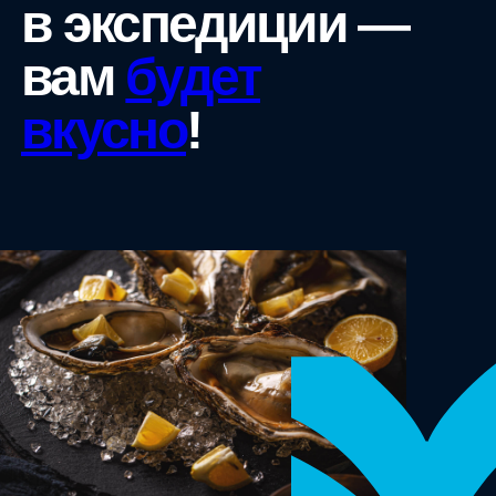
в экспедиции —
вам
будет
вкусно
!