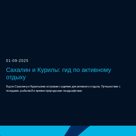
01-09-2025
Сахалин и Курилы: гид по активному
отдыху
Гид по Сахалину и Курильским островам с идеями для активного отдыха. Путешествие с
походами, рыбалкой и яркими природными ландшафтами.