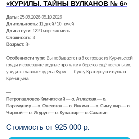
«КУРИЛЫ. ТАЙНЫ ВУЛКАНОВ № 6»
Даты:
25.09.
2026-
05.10.
2026
Длительность:
11 дней / 10 ночей
Длина пути:
1220 морских миль
Сложность:
3
Возраст:
8+
Особенности тура:
Вы побываете на 8 островах из Курильской
гряды и совершите водные прогулки у берегов ещё нескольких,
увидите главные чудеса Курил — бухту Кратерную и вулкан
Креницына.
—
Петропавловск-Камчатский — о. Атласова — о.
Парамушир — о. Онекотан — о. Янкича — о. Симушир — о.
Чирпой — о. Итуруп — о. Кунашир — о. Сахалин
Стоимость от 925 000
р.