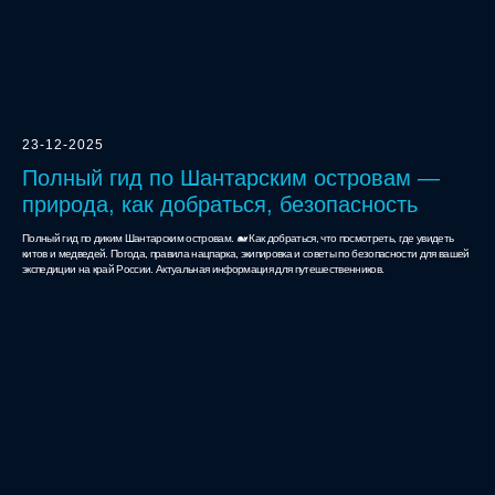
23-12-2025
Полный гид по Шантарским островам —
природа, как добраться, безопасность
Полный гид по диким Шантарским островам. 🐋 Как добраться, что посмотреть, где увидеть
китов и медведей. Погода, правила нацпарка, экипировка и советы по безопасности для вашей
экспедиции на край России. Актуальная информация для путешественников.