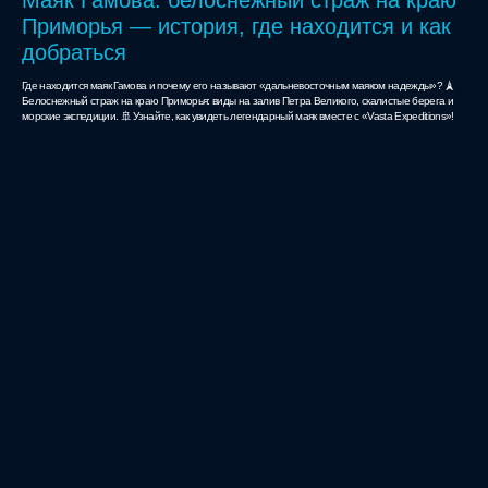
Приморья — история, где находится и как
добраться
Где находится маяк Гамова и почему его называют «дальневосточным маяком надежды»? 🗼
Белоснежный страж на краю Приморья: виды на залив Петра Великого, скалистые берега и
морские экспедиции. 🚢 Узнайте, как увидеть легендарный маяк вместе с «Vasta Expeditions»!