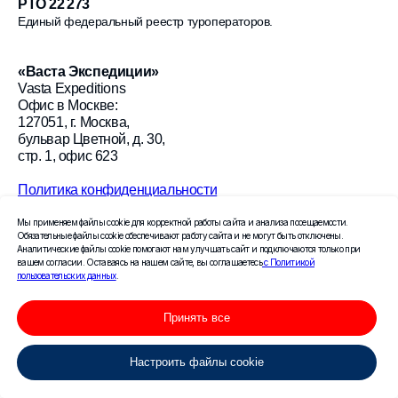
РТО 22 273
Единый федеральный реестр туроператоров.
«
Васта Экспедиции
»
Vasta Expeditions
Офис в Москве:
127051, г. Москва,
бульвар Цветной, д. 30,
стр. 1, офис 623
Политика конфиденциальности
Загрузить публичную оферту
Мы применяем файлы cookie для корректной работы сайта и анализа посещаемости.
Обязательные файлы cookie обеспечивают работу сайта и не могут быть отключены.
© 2026 «Васта Экспедиции»
Аналитические файлы cookie помогают нам улучшать сайт и подключаются только при
вашем согласии. Оставаясь на нашем сайте, вы соглашаетесь
с Политикой
Создание сайта Leto.Website
пользовательских данных
.
Поисковое продвижение сайта —
Принять все
компания «Пиксель Плюс»
Настроить файлы cookie