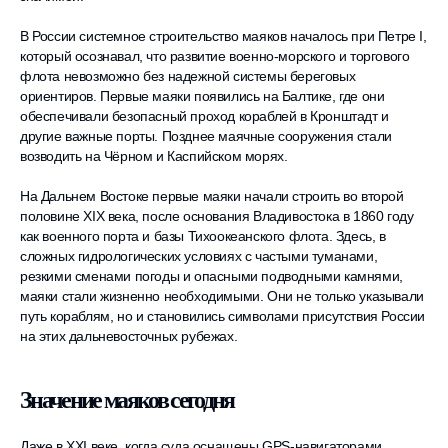
В России системное строительство маяков началось при Петре I,
который осознавал, что развитие военно-морского и торгового
флота невозможно без надежной системы береговых
ориентиров. Первые маяки появились на Балтике, где они
обеспечивали безопасный проход кораблей в Кронштадт и
другие важные порты. Позднее маячные сооружения стали
возводить на Чёрном и Каспийском морях.
На Дальнем Востоке первые маяки начали строить во второй
половине XIX века, после основания Владивостока в 1860 году
как военного порта и базы Тихоокеанского флота. Здесь, в
сложных гидрологических условиях с частыми туманами,
резкими сменами погоды и опасными подводными камнями,
маяки стали жизненно необходимыми. Они не только указывали
путь кораблям, но и становились символами присутствия России
на этих дальневосточных рубежах.
Значение маяков сегодня
Даже в XXI веке, когда суда оснащены GPS-навигаторами,