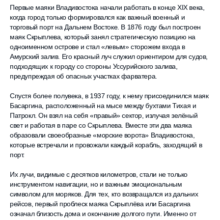
Первые маяки Владивостока начали работать в конце XIX века,
когда город только формировался как важный военный и
торговый порт на Дальнем Востоке. В 1876 году был построен
маяк Скрыплева, который занял стратегическую позицию на
одноименном острове и стал «левым» сторожем входа в
Амурский залив. Его красный луч служил ориентиром для судов,
подходящих к городу со стороны Уссурийского залива,
предупреждая об опасных участках фарватера.
Спустя более полувека, в 1937 году, к нему присоединился маяк
Басаргина, расположенный на мысе между бухтами Тихая и
Патрокл. Он взял на себя «правый» сектор, излучая зелёный
свет и работая в паре со Скрыплева. Вместе эти два маяка
образовали своеобразные «морские ворота» Владивостока,
которые встречали и провожали каждый корабль, заходящий в
порт.
Их лучи, видимые с десятков километров, стали не только
инструментом навигации, но и важным эмоциональным
символом для моряков. Для тех, кто возвращался из дальних
рейсов, первый проблеск маяка Скрыплёва или Басаргина
означал близость дома и окончание долгого пути. Именно от