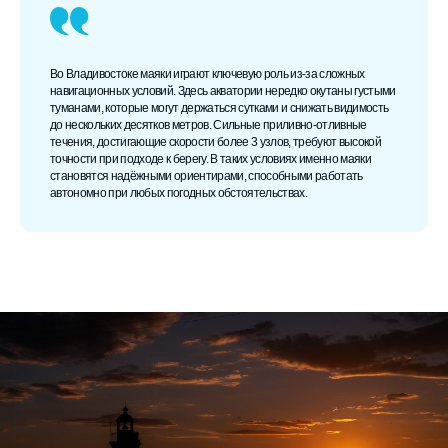
Во Владивостоке маяки играют ключевую роль из-за сложных
навигационных условий. Здесь акватории нередко окутаны густыми
туманами, которые могут держаться сутками и снижать видимость
до нескольких десятков метров. Сильные приливно-отливные
течения, достигающие скорости более 3 узлов, требуют высокой
точности при подходе к берегу. В таких условиях именно маяки
становятся надёжными ориентирами, способными работать
автономно при любых погодных обстоятельствах.