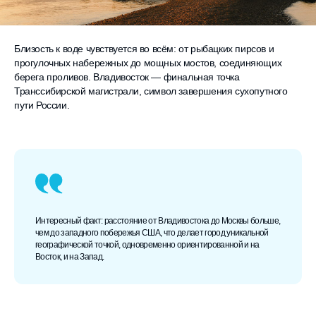
Близость к воде чувствуется во всём: от рыбацких пирсов и
прогулочных набережных до мощных мостов, соединяющих
берега проливов. Владивосток — финальная точка
Транссибирской магистрали, символ завершения сухопутного
пути России.
Интересный факт: расстояние от Владивостока до Москвы больше,
чем до западного побережья США, что делает город уникальной
географической точкой, одновременно ориентированной и на
Восток, и на Запад.