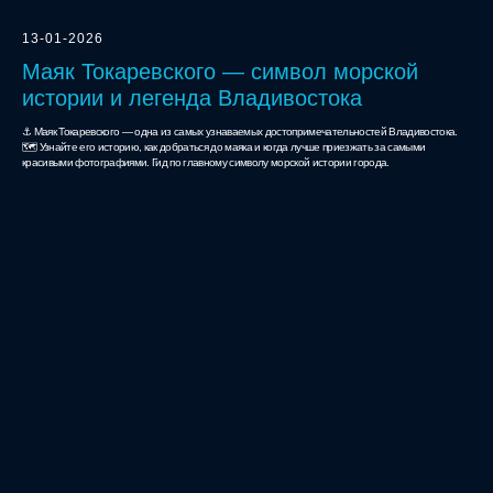
13-01-2026
Маяк Токаревского — символ морской
истории и легенда Владивостока
⚓ Маяк Токаревского — одна из самых узнаваемых достопримечательностей Владивостока.
🗺️ Узнайте его историю, как добраться до маяка и когда лучше приезжать за самыми
красивыми фотографиями. Гид по главному символу морской истории города.