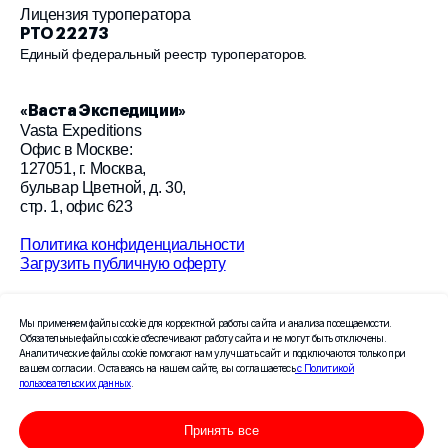
Лицензия туроператора
РТО 22 273
Единый федеральный реестр туроператоров.
«
Васта Экспедиции
»
Vasta Expeditions
Офис в Москве:
127051, г. Москва,
бульвар Цветной, д. 30,
стр. 1, офис 623
Политика конфиденциальности
Загрузить публичную оферту
© 2026 «Васта Экспедиции»
Мы применяем файлы cookie для корректной работы сайта и анализа посещаемости.
Создание сайта Leto.Website
Обязательные файлы cookie обеспечивают работу сайта и не могут быть отключены.
Аналитические файлы cookie помогают нам улучшать сайт и подключаются только при
вашем согласии. Оставаясь на нашем сайте, вы соглашаетесь
с Политикой
Поисковое продвижение сайта —
пользовательских данных
.
компания «Пиксель Плюс»
Принять все