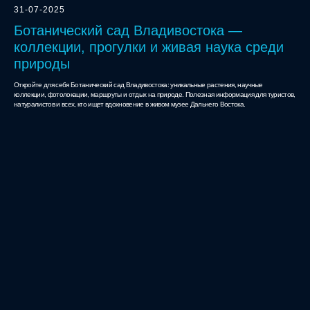
31-07-2025
Ботанический сад Владивостока —
коллекции, прогулки и живая наука среди
природы
Откройте для себя Ботанический сад Владивостока: уникальные растения, научные
коллекции, фотолокации, маршруты и отдых на природе. Полезная информация для туристов,
натуралистов и всех, кто ищет вдохновение в живом музее Дальнего Востока.