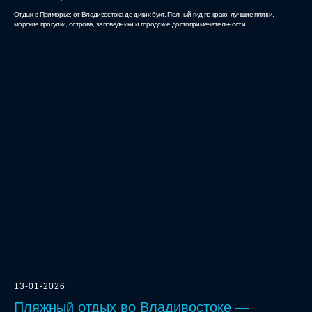
Отдых в Приморье: от Владивостока до диких бухт. Полный гид по краю: лучшие пляжи,
морские прогулки, острова, заповедники и городские достопримечательности.
13-01-2026
Пляжный отдых во Владивостоке —