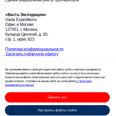
Единый федеральный реестр туроператоров.
«
Васта Экспедиции
»
Vasta Expeditions
Офис в Москве:
127051, г. Москва,
бульвар Цветной, д. 30,
стр. 1, офис 623
Политика конфиденциальности
Загрузить публичную оферту
© 2026 «Васта Экспедиции»
Мы применяем файлы cookie для корректной работы сайта и анализа посещаемости.
Создание сайта Leto.Website
Обязательные файлы cookie обеспечивают работу сайта и не могут быть отключены.
Аналитические файлы cookie помогают нам улучшать сайт и подключаются только при
вашем согласии. Оставаясь на нашем сайте, вы соглашаетесь
с Политикой
Поисковое продвижение сайта —
пользовательских данных
.
компания «Пиксель Плюс»
Принять все
Настроить файлы cookie