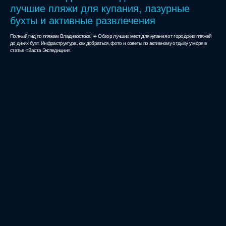
лучшие пляжи для купания, лазурные
бухты и активные развлечения
Полный гид по пляжам Владивостока! ☀️ Обзор лучших мест для купания от городских пляжей
до диких бухт. Инфраструктура, как добраться, фото и советы по активному отдыху у моря в
статье «Васта Экспедиции».