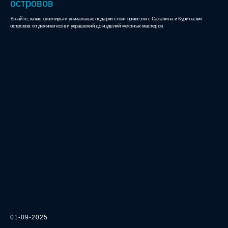
островов
Узнайте, какие сувениры и уникальные подарки стоит привезти с Сахалина и Курильских
островов: от деликатесов и украшений до изделий местных мастеров.
01-09-2025