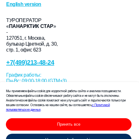
English version
ТУРОПЕРАТОР
«
ПАНАРКТИК СТАР
»
-
127051, г. Москва,
бульвар Цветной, д. 30,
стр. 1, офис 623
+7(499)213-48-24
График работы:
Пн-Вс: 09:00-18:00 (GTM+3)
Мы применяем файлы cookie для корректной работы сайта и анализа посещаемости.
Лицензия туроператора
Обязательные файлы cookie обеспечивают работу сайта и не могут быть отключены.
РТО 22 273
Аналитические файлы cookie помогают нам улучшать сайт и подключаются только при
Единый федеральный реестр туроператоров.
вашем согласии. Оставаясь на нашем сайте, вы соглашаетесь
с Политикой
пользовательских данных
.
«
Васта Экспедиции
»
Принять все
Vasta Expeditions
Офис в Москве: