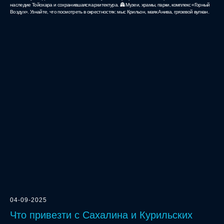
наследие Тойохара и сохранившаяся архитектура. 🏯 Музеи, храмы, парки, комплекс «Горный
Воздух». Узнайте, что посмотреть в окрестностях: мыс Крильон, маяк Анива, грязевой вулкан.
04-09-2025
Что привезти с Сахалина и Курильских