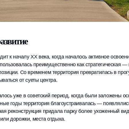
развитие
дит к началу XX века, когда началось активное освое
спользовалась преимущественно как стратегическая —
озиции. Со временем территория превратилась в прог
ваться от суеты центра.
ось уже в советский период, когда были заложены о
зные годы территория благоустраивалась — появлялис
ная реконструкция придала парку более ухоженный вид
или дорожки, места отдыха.