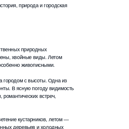
стория, природа и городская
ественных природных
ены, хвойные виды. Летом
 особенно живописными.
а городом с высоты. Одна из
онты. В ясную погоду видимость
, романтических встреч,
ветение кустарников, летом —
женных деревьев и холодных