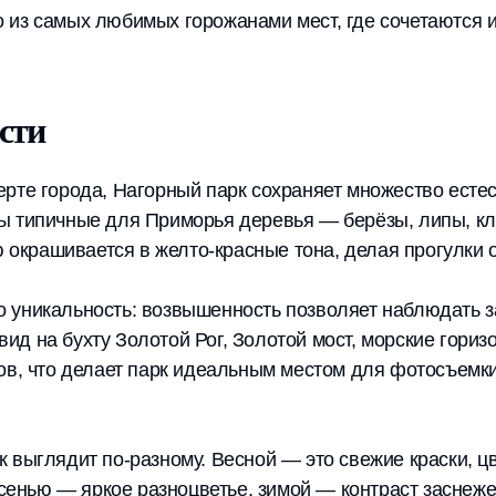
 из самых любимых горожанами мест, где сочетаются и
сти
ерте города, Нагорный парк сохраняет множество ест
ы типичные для Приморья деревья — берёзы, липы, кл
ью окрашивается в желто-красные тона, делая прогулки
 уникальность: возвышенность позволяет наблюдать з
д на бухту Золотой Рог, Золотой мост, морские гориз
ов, что делает парк идеальным местом для фотосъемки
 выглядит по-разному. Весной — это свежие краски, ц
 осенью — яркое разноцветье, зимой — контраст засне