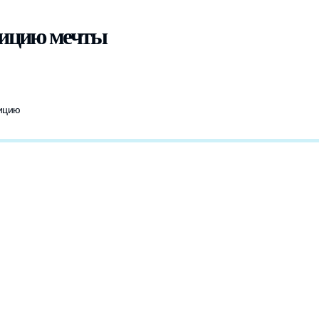
дицию мечты
дицию