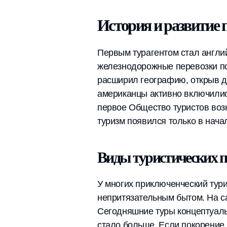
История и развитие
Первым турагентом стал англий
железнодорожные перевозки по
расширил географию, открыв д
американцы активно включилис
первое Общество туристов воз
туризм появился только в начал
Виды туристических 
У многих приключенческий тури
непритязательным бытом. На са
Сегодняшние туры концептуальн
стало больше. Если покорение 