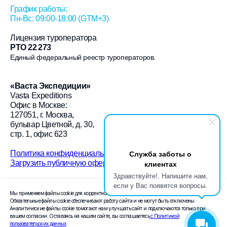
График работы:
Пн-Вс: 09:00-18:00 (GTM+3)
Лицензия туроператора
РТО 22 273
Единый федеральный реестр туроператоров.
«
Васта Экспедиции
»
Vasta Expeditions
Офис в Москве:
127051, г. Москва,
бульвар Цветной, д. 30,
стр. 1, офис 623
Служба заботы о
Политика конфиденциальности
Загрузить публичную оферту
клиентах
Здравствуйте!. Напишите нам,
© 2026 «Васта Экспедиции»
если у Вас появятся вопросы.
Мы применяем файлы cookie для корректной работы сайта и анализа посещаемости.
Создание сайта Leto.Website
Обязательные файлы cookie обеспечивают работу сайта и не могут быть отключены.
Аналитические файлы cookie помогают нам улучшать сайт и подключаются только при
вашем согласии. Оставаясь на нашем сайте, вы соглашаетесь
с Политикой
Поисковое продвижение сайта —
пользовательских данных
.