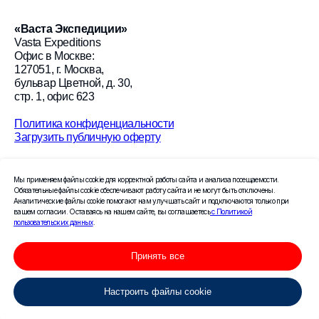
«
Васта Экспедиции
»
Vasta Expeditions
Офис в Москве:
127051, г. Москва,
бульвар Цветной, д. 30,
стр. 1, офис 623
Политика конфиденциальности
Загрузить публичную оферту
© 2026 «Васта Экспедиции»
Мы применяем файлы cookie для корректной работы сайта и анализа посещаемости.
Создание сайта Leto.Website
Обязательные файлы cookie обеспечивают работу сайта и не могут быть отключены.
Аналитические файлы cookie помогают нам улучшать сайт и подключаются только при
вашем согласии. Оставаясь на нашем сайте, вы соглашаетесь
с Политикой
Поисковое продвижение сайта —
пользовательских данных
.
компания «Пиксель Плюс»
Принять все
Настроить файлы cookie