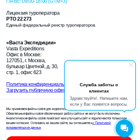
Пн-Вс: 09:00-18:00 (GTM+3)
Лицензия туроператора
РТО 22 273
Единый федеральный реестр туроператоров.
«
Васта Экспедиции
»
Vasta Expeditions
Офис в Москве:
127051, г. Москва,
бульвар Цветной, д. 30,
стр. 1, офис 623
Служба заботы о
Политика конфиденциальности
Загрузить публичную оферту
клиентах
Здравствуйте!. Напишите нам,
© 2026 «Васта Экспедиции»
если у Вас появятся вопросы.
Мы применяем файлы cookie для корректной работы сайта и анализа посещаемости.
Создание сайта Leto.Website
Обязательные файлы cookie обеспечивают работу сайта и не могут быть отключены.
Аналитические файлы cookie помогают нам улучшать сайт и подключаются только при
вашем согласии. Оставаясь на нашем сайте, вы соглашаетесь
с Политикой
Поисковое продвижение сайта —
пользовательских данных
.
компания «Пиксель Плюс»