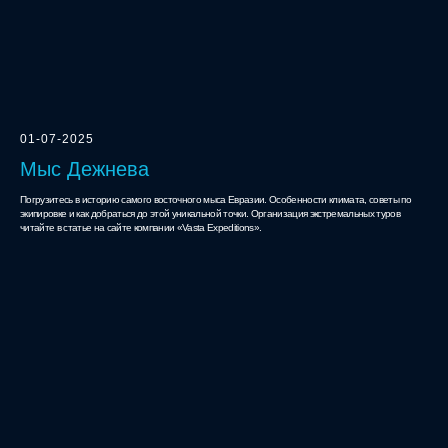
01-07-2025
Мыс Дежнева
Погрузитесь в историю самого восточного мыса Евразии. Особенности климата, советы по
экипировке и как добраться до этой уникальной точки. Организация экстремальных туров
читайте в статье на сайте компании «Vasta Expeditions».