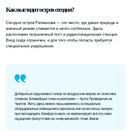
Как выглядит остров сегодня?
Сегодня остров Ратманова — это место, где дикая природа и
военный режим сливаются в нечто особенное. Здесь
расположен пограничный пост и радиолокационная станция.
Вход сюда ограничен, и для того чтобы попасть требуется
специальное разрешение.
Добираться сюда можно только по воздуху или морем, но логистика
сложная. Ближайшая точка на материке — бухта Провидения на
Чукотке. Жить здесь можно лишь временно, в специально
оборудованных помещениях гарнизона или палаточных лагерях
при экспедициях. Комфорта мало, но компенсирует всё это само
ощущение присутствия на «невозможной» точке Земли.