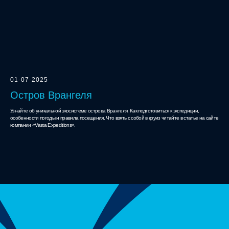
01-07-2025
Остров Врангеля
Узнайте об уникальной экосистеме острова Врангеля. Как подготовиться к экспедиции,
особенности погоды и правила посещения. Что взять с собой в круиз читайте в статье на сайте
компании «Vasta Expeditions».