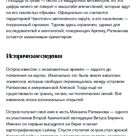
Площадь острова — около 29 квадратных километров, но эта
цифра ничего не говорит о масштабе впечатлений, которые ждут
на его скалистых обрывах. Официально он считается
территорией Чукотского автономного округа, а его население —
пограничный гарнизон. Туризм здесь ограничен, однако для
исследователей и мечтателей, покоряющих Арктику, Ратманова
остается заманчивым ориентиром.
Исторические сведения
Остров известен с незапамятных времён — задолго до
появления на картах. Изначально это была земля азиатских
эскимосов, которые свободно перемещались между островом
Ратманова и американской Аляской. Тогда ещё не
существовало ни границ, ни виз, ни политических линий. Всё
изменила эпоха колониальных открытий.
Остров получил своё имя в честь Михаила Ратманова — одного
из участников Второй Камчатской экспедиции Витуса Беринга.
Именно он первым высадился на берег и начал
картографическую съёмку. Спустя столетия остров стал ареной
Холодной войны: советские и американские солдаты смотрели