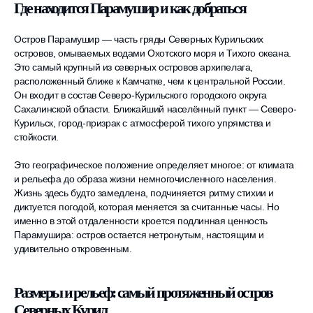
Где находится Парамушир и как добраться
Остров Парамушир — часть гряды Северных Курильских
островов, омываемых водами Охотского моря и Тихого океана.
Это самый крупный из северных островов архипелага,
расположенный ближе к Камчатке, чем к центральной России.
Он входит в состав Северо-Курильского городского округа
Сахалинской области. Ближайший населённый пункт — Северо-
Курильск, город-призрак с атмосферой тихого упрямства и
стойкости.
Это географическое положение определяет многое: от климата
и рельефа до образа жизни немногочисленного населения.
Жизнь здесь будто замедлена, подчиняется ритму стихии и
диктуется погодой, которая меняется за считанные часы. Но
именно в этой отдаленности кроется подлинная ценность
Парамушира: остров остается нетронутым, настоящим и
удивительно откровенным.
Размеры и рельеф: самый протяженный остров
Северных Курил