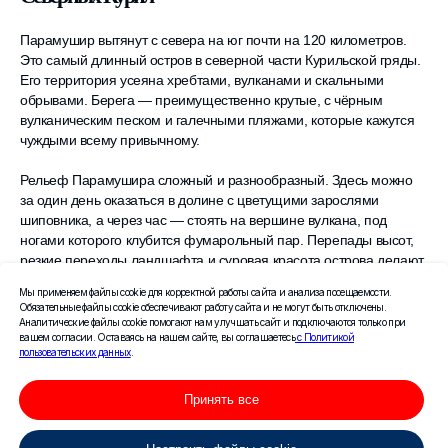
Парамушир вытянут с севера на юг почти на 120 километров.
Это самый длинный остров в северной части Курильской гряды.
Его территория усеяна хребтами, вулканами и скальными
обрывами. Берега — преимущественно крутые, с чёрным
вулканическим песком и галечными пляжами, которые кажутся
чуждыми всему привычному.
Рельеф Парамушира сложный и разнообразный. Здесь можно
за один день оказаться в долине с цветущими зарослями
шиповника, а через час — стоять на вершине вулкана, под
ногами которого клубится фумарольный пар. Перепады высот,
резкие переходы ландшафта и суровая красота острова делают
его настоящей сокровищницей для тех, кто ищет нестандартные
Мы применяем файлы cookie для корректной работы сайта и анализа посещаемости.
маршруты.
Обязательные файлы cookie обеспечивают работу сайта и не могут быть отключены.
Аналитические файлы cookie помогают нам улучшать сайт и подключаются только при
вашем согласии. Оставаясь на нашем сайте, вы соглашаетесь
с Политикой
пользовательских данных
.
Вулканическое великолепие Парамушира
Принять все
Парамушир — словно ожившая карта древнего атласа. Здесь
вулканизм не замер в прошлом, а продолжает писать хроники в
реальном времени: пар клубится из фумарол, земля гудит под